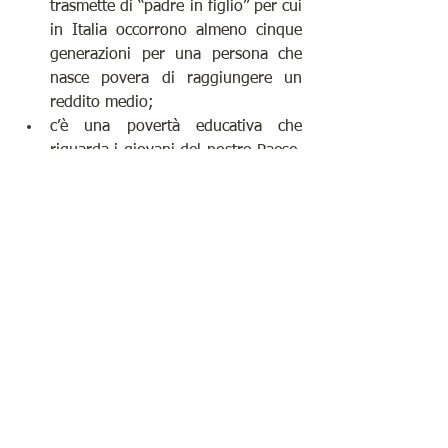
trasmette di “padre in figlio” per cui 
in Italia occorrono almeno cinque 
generazioni per una persona che 
nasce povera di raggiungere un 
reddito medio;
c’è una povertà educativa che 
riguarda i giovani del nostro Paese, 
fra i quali solo l’8% con i genitori 
senza titoli di studio superiori 
riesce a laurearsi.
Faccio mio lo slogan MINICAMPAGNA 
CARITAS: 
“
Nella relazione, la libertà
”
: 
perché è nell’incontro, nella relazione 
con l’altro che abbiamo la possibilità di 
liberarci e di liberare, sia dalle povertà 
che ci soffocano, sia dalle vulnerabilità 
che rendono difficile la vita di chi soffre.