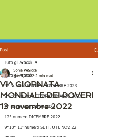
Post
Tutti gli Articoli
Sonia Petricca
Tutti gli Articoli
Nov 5, 2022
2 min read
VI^ GIORNATA
4° Numero APRILE - NOVEMBRE 2023
MONDIALE DEI POVERI
2° e 3° numero FEBBRAIO/MARZO 2023
13 novembre 2022
1° numero GENNAIO 2023
12° numero DICEMBRE 2022
9°10° 11°numero SETT. OTT. NOV. 22