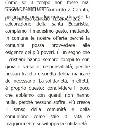
Come se il tempo non fosse mai 
GIOCHI E BARZELLETTE
trascorso dal quel momento a Corinto, 
anche noi ogni domenica, durante la 
1° -2° Numero GENNAIO -FEBBRAIO 202
celebrazione della santa Eucaristia, 
compiamo il medesimo gesto, mettendo 
in comune le nostre offerte perché la 
comunità possa provvedere alle 
esigenze dei più poveri. È un segno che 
i cristiani hanno sempre compiuto con 
gioia e senso di responsabilità, perché 
nessun fratello e sorella debba mancare 
del necessario. La solidarietà, in effetti, 
è proprio questo: condividere il poco 
che abbiamo con quanti non hanno 
nulla, perché nessuno soffra. Più cresce 
il senso della comunità e della 
comunione come stile di vita e 
maggiormente si sviluppa la solidarietà.