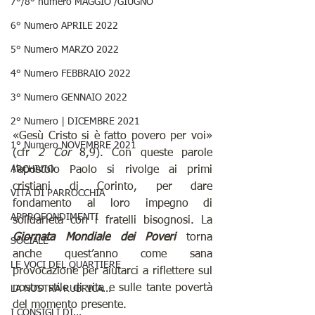
7°/8° numero MAGGIO /GIUGNO
6° Numero APRILE 2022
5° Numero MARZO 2022
4° Numero FEBBRAIO 2022
3° Numero GENNAIO 2022
2° Numero | DICEMBRE 2021
«Gesù Cristo si è fatto povero per voi» 
1° Numero NOVEMBRE 2021
(cfr 
2 Cor
 8,9). Con queste parole 
l’apostolo Paolo si rivolge ai primi 
ARCHIVIO
cristiani di Corinto, per dare 
VITA DI PARROCCHIA
fondamento al loro impegno di 
APPROFONDIMENTI
solidarietà con i fratelli bisognosi. La 
Giornata Mondiale dei Poveri
 torna 
SOCIALE
anche quest’anno come sana 
LE VOCI DEL QUARTIERE
provocazione per aiutarci a riflettere sul 
nostro stile di vita e sulle tante povertà 
LA NOSTRA RUBRICA...
del momento presente. 
I CONSIGLI DI...