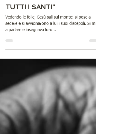
Antonella Malizia
Nov 12, 2022
4 min read
9°10° 11°numero SETT. OTT. NOV. 22
1° NOVEMBRE "SOLENNITA'
TUTTI I SANTI"
Vedendo le folle, Gesù salì sul monte: si pose a
sedere e si avvicinarono a lui i suoi discepoli. Si mise
a parlare e insegnava loro...