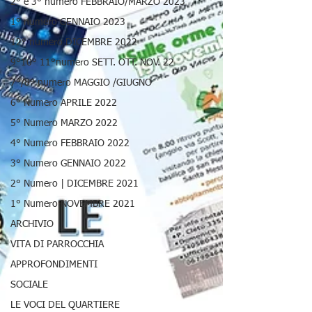
2° e 3° numero FEBBRAIO/MARZO 2023
1° numero GENNAIO 2023
12° numero DICEMBRE 2022
9°10° 11°numero SETT. OTT. NOV. 22
7°/8° numero MAGGIO /GIUGNO
6° Numero APRILE 2022
5° Numero MARZO 2022
4° Numero FEBBRAIO 2022
3° Numero GENNAIO 2022
2° Numero | DICEMBRE 2021
1° Numero NOVEMBRE 2021
ARCHIVIO
VITA DI PARROCCHIA
APPROFONDIMENTI
SOCIALE
LE VOCI DEL QUARTIERE