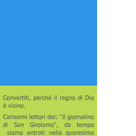
Convertiti, perché il regno di Dio
è vicino.
Carissimi lettori del: "Il giornalino
di San Girolamo", da tempo
siamo entrati nella quaresima