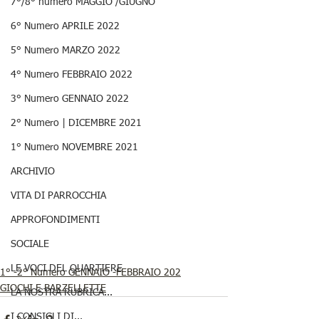
7°/8° numero MAGGIO /GIUGNO
6° Numero APRILE 2022
5° Numero MARZO 2022
4° Numero FEBBRAIO 2022
3° Numero GENNAIO 2022
2° Numero | DICEMBRE 2021
1° Numero NOVEMBRE 2021
ARCHIVIO
VITA DI PARROCCHIA
APPROFONDIMENTI
SOCIALE
LE VOCI DEL QUARTIERE
1° -2° Numero GENNAIO -FEBBRAIO 202
GIOCHI E BARZELLETTE
LA NOSTRA RUBRICA...
I CONSIGLI DI...