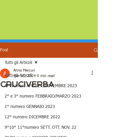
Post
Tutti gli Articoli
Anna Mercuri
Tutti gli Articoli
Mar 18, 2024
0 min read
CRUCIVERBA
4° Numero APRILE - NOVEMBRE 2023
2° e 3° numero FEBBRAIO/MARZO 2023
1° numero GENNAIO 2023
12° numero DICEMBRE 2022
9°10° 11°numero SETT. OTT. NOV. 22