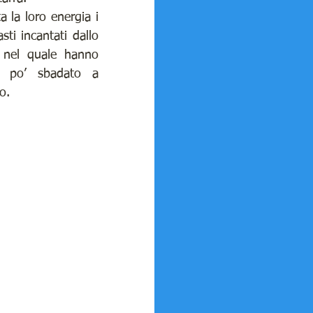
a la loro energia i 
sti incantati dallo 
 nel quale hanno 
n po’ sbadato a 
o.