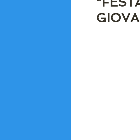
"FEST
GIOVA
6° Numero APRILE 2022
2° Numero | DICEMBRE 2021
APPROFONDIMENTI
SOC
GIOCHI E BARZELLETTE