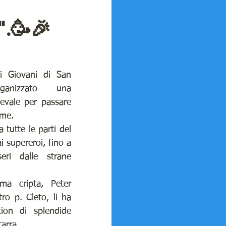
.🥳🎉
 GENNAIO 2022
HIA
i Giovani di San 
anizzato una 
nevale per passare 
ONSIGLI DI...
eme.
tutte le parti del 
 supereroi, fino a 
eri dalle strane 
sima cripta, Peter 
ro p. Cleto, li ha 
ion di splendide 
arra.