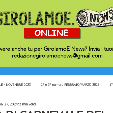
ivere anche tu per GirolamoE News? Invia i tuoi 
redazionegirolamoenews@gmail.com
LE - NOVEMBRE 2023
2° e 3° numero FEBBRAIO/MARZO 2023
1°
ar 27, 2024
2 min read
9°10° 11°numero SETT. OTT. NOV. 22
7°/8° numero MAGGIO /GI