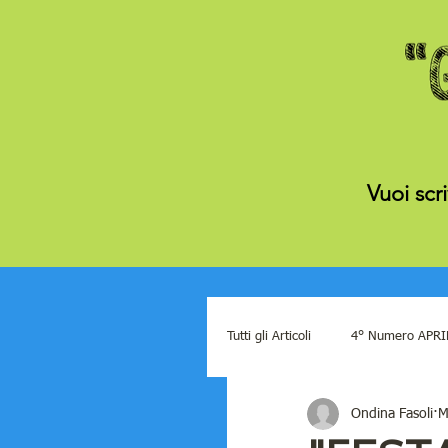
Vuoi scr
Tutti gli Articoli
4° Numero APRI
Ondina Fasoli
M
12° numero DICEMBRE 2022