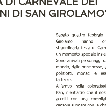
A DI CARNEVALE DEI
NI DI SAN GIROLAMO"
5° Numero MARZO 2022
4° Numero FEBBRAIO 2022
3° Numero
1° Numero NOVEMBRE 2021
ARCHIVIO
VITA DI PARROCC
Sabato quattro febbraio 
Girolamo hanno org
straordinaria festa di Car
IALE
LE VOCI DEL QUARTIERE
LA NOSTRA RUBRICA...
I C
un momento speciale insi
Sono arrivati personaggi da 
mondo, dalle principesse, ai
1° -2° Numero GENNAIO -FEBBRAIO 202
poliziotti, monaci e ess
fattezze.
All’arrivo nella coloratis
Pan, nient’altro che il nost
accolti con una compilat
canzoni suonate con la chit