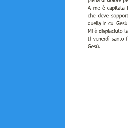
piena di dolore p
A me è capitata l
che deve sopporta
quella in cui Gesù
Mi è dispiaciuto t
Il venerdì santo 
Gesù.