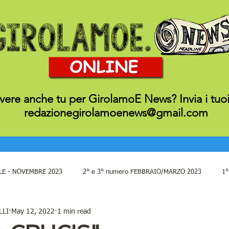
ivere anche tu per GirolamoE News? Invia i tuoi 
redazionegirolamoenews@gmail.com
LE - NOVEMBRE 2023
2° e 3° numero FEBBRAIO/MARZO 2023
1°
LLI
May 12, 2022
1 min read
9°10° 11°numero SETT. OTT. NOV. 22
7°/8° numero MAGGIO /GI