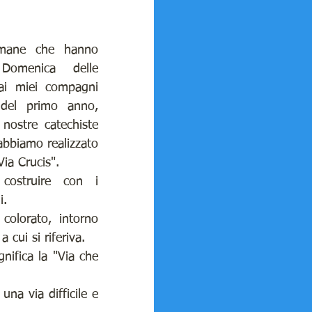
 GENNAIO 2022
imane che hanno 
Domenica delle 
ai miei compagni 
HIA
del primo anno, 
 nostre catechiste 
abbiamo realizzato 
ONSIGLI DI...
Via Crucis".
costruire con i 
i.
olorato, intorno 
cui si riferiva.
nifica la "Via che 
a via difficile e 