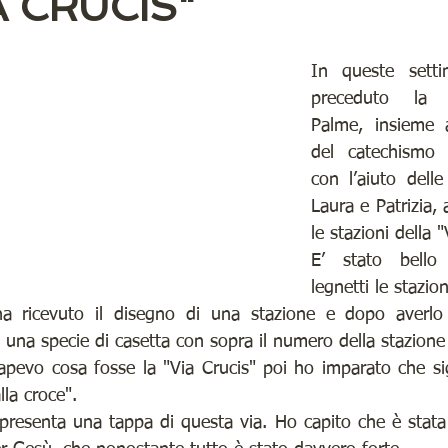
A CRUCIS"
5° Numero MARZO 2022
4° Numero FEBBRAIO 2022
3° Numero
In queste sett
preceduto la 
Palme, insieme 
1° Numero NOVEMBRE 2021
ARCHIVIO
VITA DI PARROCC
del catechismo 
con l’aiuto delle
Laura e Patrizia, 
IALE
LE VOCI DEL QUARTIERE
LA NOSTRA RUBRICA...
I C
le stazioni della "
E’ stato bello 
legnetti le stazion
1° -2° Numero GENNAIO -FEBBRAIO 202
 ricevuto il disegno di una stazione e dopo averlo c
una specie di casetta con sopra il numero della stazione a 
sapevo cosa fosse la "Via Crucis" poi ho imparato che sig
la croce".
presenta una tappa di questa via. Ho capito che è stata un