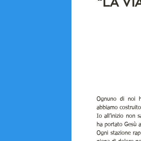
"LA VI
6° Numero APRILE 2022
2° Numero | DICEMBRE 2021
APPROFONDIMENTI
SOC
GIOCHI E BARZELLETTE
Ognuno di noi ha
abbiamo costruito 
Io all’inizio non 
ha portato Gesù al
Ogni stazione rap