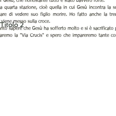
er Gesù, che nonostante tutto è stato davvero forte.
a quarta stazione, cioè quella in cui Gesù incontra la
re di vedere suo figlio morire. Ho fatto anche la tred
 viene messo sulla croce.
Titolo 2
anto sapere che Gesù ha sofferto molto e si è sacrificato 
faremo la "Via Crucis" e spero che impareremo tante cos